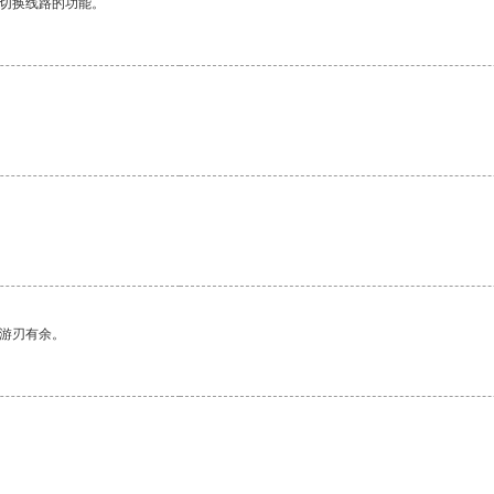
动切换线路的功能。
中游刃有余。
。