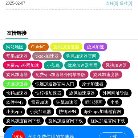
2025-02-07
支持
[0]
反对
[0]
友情链接
网站地图
QuickQ
旋风加速度器
旋风加速
坚果加速器
tiktok加速器
狗急加速器官网
免费vqn外网加速
小蓝鸟
优途加速器官网
风驰加速器
旋风加速器
免费vps加速器外网苹果版
旋风加速度器
快连加速器
快连加速器官网入口
原子加速器
快鸭加速器
快柠檬加速器
旋风加速度器
外网网址导航
软件中心
雷霆加速
狂飙加速器
哔咔漫画
小美
小美vpn
小美加速器
快鸭VPN
海外npv加速器官网
旋风加速官网下载
旋风加速官网下载
旋风加速官网下载
旋风加速官网下载
永久免费使用的加速器
下载